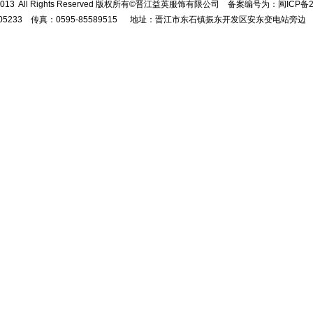
 © 2013 All Rights Reserved 版权所有©晋江益英服饰有限公司 备案编号为：闽ICP备2
5505233 传真：0595-85589515 地址：晋江市东石镇振东开发区安东变电站旁边