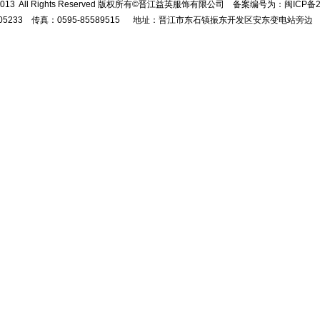
 © 2013 All Rights Reserved 版权所有©晋江益英服饰有限公司 备案编号为：闽ICP备2
5505233 传真：0595-85589515 地址：晋江市东石镇振东开发区安东变电站旁边